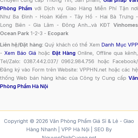
Chuyên cung cấp Thông Tin, Sản phẩm,
Giải pháp Vă
Phòng Phẩm
với Dịch vụ Giao Hàng Miễn Phí Tận nơi
Như Ba Đình - Hoàn Kiếm - Tây Hồ - Hai Bà Trưng -
Long Biên - Gia Lâm - Đông Anh...và KĐT
Vinhomes
Ocean Park
1-2-3 -
Ecopark
Liên hệ/Đặt hàng
: Quý khách có thể Xem
Danh Mục VP
-
Xem Báo Giá
hoặc
Đặt Hàng
Online, Offline qua kênh
Tel/Zalo: 0387.442.037/ 0962.984.756 hoặc Facebook/
Đăng ký vào Form trên Website: VPPHN.net hoặc các hệ
thống Web bán hàng khác của Công ty Cung cấp
Văn
Phòng Phẩm Hà Nội
Copyright © 2026 Văn Phòng Phẩm Giá Sỉ & Lẻ - Giao
Hàng Nhanh | VPP Hà Nội | SEO By
NguyenDinhCuong.net