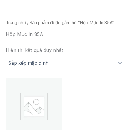
Nhảy
tới
nội
Trang chủ
/ Sản phẩm được gắn thẻ “Hộp Mực In 85A”
dung
Hộp Mực In 85A
Hiển thị kết quả duy nhất