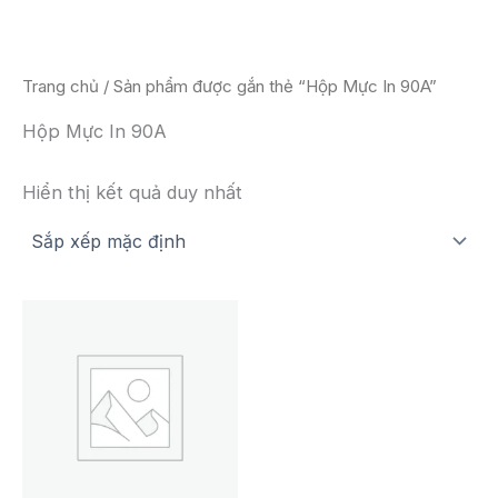
Nhảy
tới
nội
Trang chủ
/ Sản phẩm được gắn thẻ “Hộp Mực In 90A”
dung
Hộp Mực In 90A
Hiển thị kết quả duy nhất