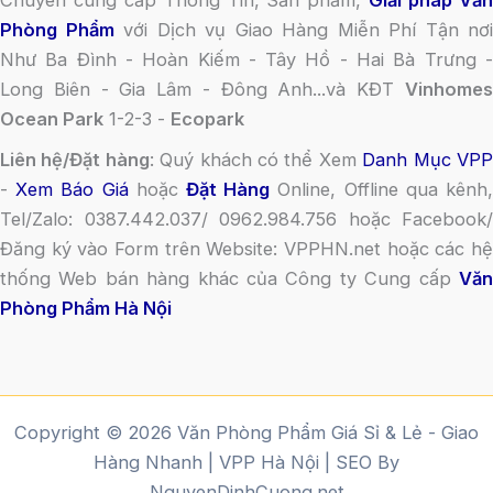
Chuyên cung cấp Thông Tin, Sản phẩm,
Giải pháp Vă
Phòng Phẩm
với Dịch vụ Giao Hàng Miễn Phí Tận nơi
Như Ba Đình - Hoàn Kiếm - Tây Hồ - Hai Bà Trưng -
Long Biên - Gia Lâm - Đông Anh...và KĐT
Vinhomes
Ocean Park
1-2-3 -
Ecopark
Liên hệ/Đặt hàng
: Quý khách có thể Xem
Danh Mục VP
-
Xem Báo Giá
hoặc
Đặt Hàng
Online, Offline qua kênh
Tel/Zalo: 0387.442.037/ 0962.984.756 hoặc Facebook/
Đăng ký vào Form trên Website: VPPHN.net hoặc các hệ
thống Web bán hàng khác của Công ty Cung cấp
Văn
Phòng Phẩm Hà Nội
Copyright © 2026 Văn Phòng Phẩm Giá Sỉ & Lẻ - Giao
Hàng Nhanh | VPP Hà Nội | SEO By
NguyenDinhCuong.net