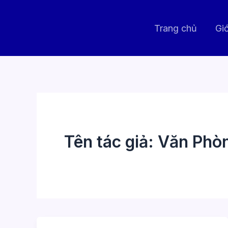
Nhảy
tới
Trang chủ
Giớ
nội
dung
Tên tác giả: Văn Ph