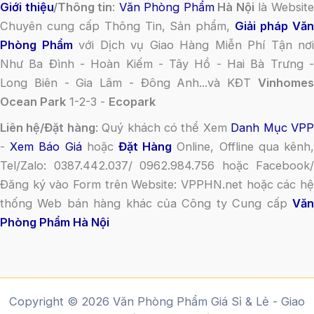
Giới thiệu
/Thông tin
:
Văn Phòng Phẩm
Hà Nội
là Websit
Chuyên cung cấp Thông Tin, Sản phẩm,
Giải pháp Vă
Phòng Phẩm
với Dịch vụ Giao Hàng Miễn Phí Tận nơi
Như Ba Đình - Hoàn Kiếm - Tây Hồ - Hai Bà Trưng -
Long Biên - Gia Lâm - Đông Anh...và KĐT
Vinhomes
Ocean Park
1-2-3 -
Ecopark
Liên hệ/Đặt hàng
: Quý khách có thể Xem
Danh Mục VP
-
Xem Báo Giá
hoặc
Đặt Hàng
Online, Offline qua kênh
Tel/Zalo: 0387.442.037/ 0962.984.756 hoặc Facebook/
Đăng ký vào Form trên Website: VPPHN.net hoặc các hệ
thống Web bán hàng khác của Công ty Cung cấp
Văn
Phòng Phẩm Hà Nội
Copyright © 2026 Văn Phòng Phẩm Giá Sỉ & Lẻ - Giao