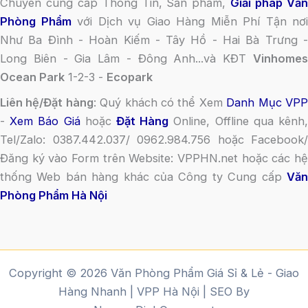
Chuyên cung cấp Thông Tin, Sản phẩm,
Giải pháp Vă
Phòng Phẩm
với Dịch vụ Giao Hàng Miễn Phí Tận nơi
Như Ba Đình - Hoàn Kiếm - Tây Hồ - Hai Bà Trưng -
Long Biên - Gia Lâm - Đông Anh...và KĐT
Vinhomes
Ocean Park
1-2-3 -
Ecopark
Liên hệ/Đặt hàng
: Quý khách có thể Xem
Danh Mục VP
-
Xem Báo Giá
hoặc
Đặt Hàng
Online, Offline qua kênh
Tel/Zalo: 0387.442.037/ 0962.984.756 hoặc Facebook/
Đăng ký vào Form trên Website: VPPHN.net hoặc các hệ
thống Web bán hàng khác của Công ty Cung cấp
Văn
Phòng Phẩm Hà Nội
Copyright © 2026 Văn Phòng Phẩm Giá Sỉ & Lẻ - Giao
Hàng Nhanh | VPP Hà Nội | SEO By