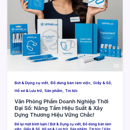
,
,
,
Bút & Dụng cụ viết
Đồ dùng bàn làm việc
Giấy & Sổ
,
,
Hồ sơ & Lưu trữ
Sản phẩm
Tin tức
Văn Phòng Phẩm Doanh Nghiệp Thời
Đại Số: Nâng Tầm Hiệu Suất & Xây
Dựng Thương Hiệu Vững Chắc!
Để lại một bình luận
/
Bút & Dụng cụ viết
,
Đồ dùng bàn làm
việc
,
Giấy & Sổ
,
Hồ sơ & Lưu trữ
,
Sản phẩm
,
Tin tức
/
Văn