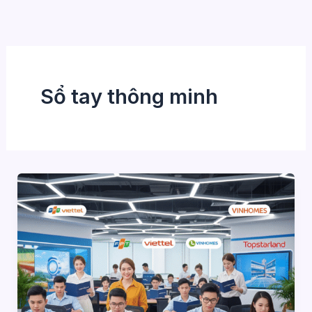
Nhảy
tới
nội
dung
Sổ tay thông minh