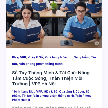
,
,
,
,
Blog VPP
Giấy & Sổ
Quà tặng & Décor
Sản phẩm
Tin
,
tức
Văn phòng phẩm thông minh
Sổ Tay Thông Minh & Tái Chế: Nâng
Tầm Cuộc Sống, Thân Thiện Môi
Trường | VPP Hà Nội
1 bình luận
/
Blog VPP
,
Giấy & Sổ
,
Quà tặng & Décor
,
Sản
phẩm
,
Tin tức
,
Văn phòng phẩm thông minh
/
Văn Phòng
Phẩm Hà Nội
Khám phá Sổ tay thông minh và Sổ tay tái