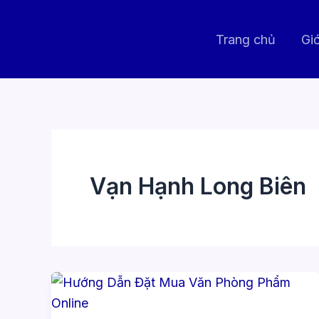
Nhảy
tới
Trang chủ
Giớ
nội
dung
Vạn Hạnh Long Biên