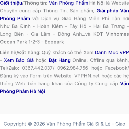
Giới thiệu
/Thông tin
:
Văn Phòng Phẩm
Hà Nội
là Websit
Chuyên cung cấp Thông Tin, Sản phẩm,
Giải pháp Vă
Phòng Phẩm
với Dịch vụ Giao Hàng Miễn Phí Tận nơi
Như Ba Đình - Hoàn Kiếm - Tây Hồ - Hai Bà Trưng -
Long Biên - Gia Lâm - Đông Anh...và KĐT
Vinhomes
Ocean Park
1-2-3 -
Ecopark
Liên hệ/Đặt hàng
: Quý khách có thể Xem
Danh Mục VP
-
Xem Báo Giá
hoặc
Đặt Hàng
Online, Offline qua kênh
Tel/Zalo: 0387.442.037/ 0962.984.756 hoặc Facebook/
Đăng ký vào Form trên Website: VPPHN.net hoặc các hệ
thống Web bán hàng khác của Công ty Cung cấp
Văn
Phòng Phẩm Hà Nội
Copyright © 2026 Văn Phòng Phẩm Giá Sỉ & Lẻ - Giao