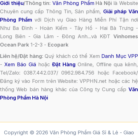
Giới thiệu
/Thông tin
:
Văn Phòng Phẩm
Hà Nội
là Websit
Chuyên cung cấp Thông Tin, Sản phẩm,
Giải pháp Vă
Phòng Phẩm
với Dịch vụ Giao Hàng Miễn Phí Tận nơi
Như Ba Đình - Hoàn Kiếm - Tây Hồ - Hai Bà Trưng -
Long Biên - Gia Lâm - Đông Anh...và KĐT
Vinhomes
Ocean Park
1-2-3 -
Ecopark
Liên hệ/Đặt hàng
: Quý khách có thể Xem
Danh Mục VP
-
Xem Báo Giá
hoặc
Đặt Hàng
Online, Offline qua kênh
Tel/Zalo: 0387.442.037/ 0962.984.756 hoặc Facebook/
Đăng ký vào Form trên Website: VPPHN.net hoặc các hệ
thống Web bán hàng khác của Công ty Cung cấp
Văn
Phòng Phẩm Hà Nội
Copyright © 2026 Văn Phòng Phẩm Giá Sỉ & Lẻ - Giao