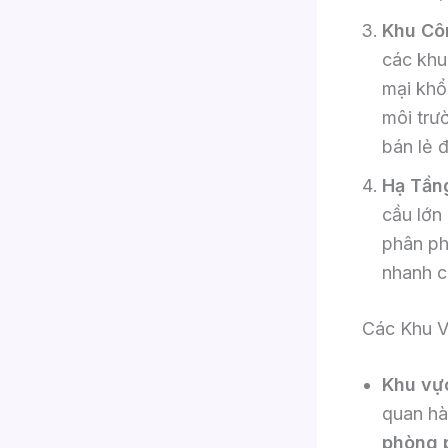
Khu Cô
các khu
mại khổ
môi trư
bán lẻ 
Hạ Tần
cầu lớn
phân ph
nhanh c
Các Khu V
Khu vực
quan hà
phòng 