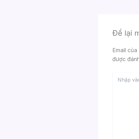
Để lại 
Email của 
được đán
Nhập
vào
đây...