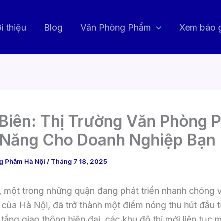
i thiệu
Blog
Văn Phòng Phẩm
Xem báo 
Biên: Thị Trường Văn Phòng 
 Năng Cho Doanh Nghiệp Bạn
g Phẩm Hà Nội
/
Tháng 7 18, 2025
, một trong những quận đang phát triển nhanh chóng 
 của Hà Nội, đã trở thành một điểm nóng thu hút đầu 
 tầng giao thông hiện đại, các khu đô thị mới liên tục 