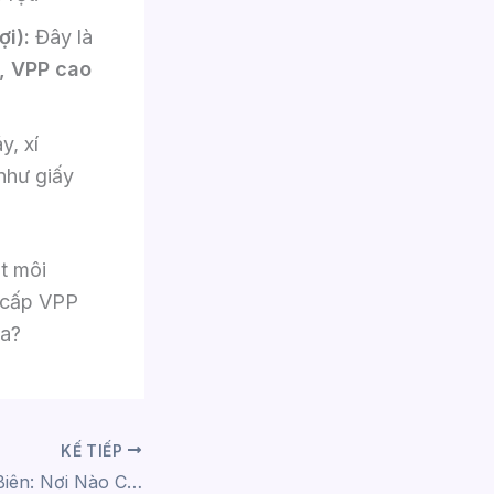
i):
Đây là
, VPP cao
, xí
như giấy
.
t môi
 cấp VPP
ưa?
KẾ TIẾP
13 Phường Long Biên: Nơi Nào Có Nhu Cầu Văn Phòng Phẩm Lớn Nhất?