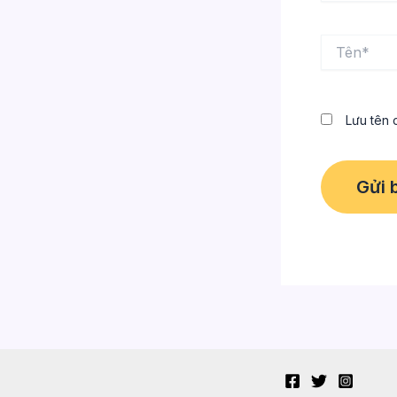
Tên*
Lưu tên c