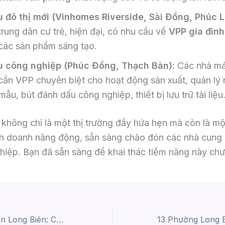
 đô thị mới (Vinhomes Riverside, Sài Đồng, Phúc Lợ
trung dân cư trẻ, hiện đại, có nhu cầu về
VPP gia đình
các sản phẩm sáng tạo.
u công nghiệp (Phúc Đồng, Thạch Bàn):
Các nhà máy
cần VPP chuyên biệt cho hoạt động sản xuất, quản lý 
mẫu, bút đánh dấu công nghiệp, thiết bị lưu trữ tài liệu
không chỉ là một thị trường đầy hứa hẹn mà còn là mộ
nh doanh năng động, sẵn sàng chào đón các nhà cung
hiệp. Bạn đã sẵn sàng để khai thác tiềm năng này ch
Các Phường Quận Long Biên: Cơ Hội Bán Văn Phòng Phẩm Lớn Cho Doanh Nghiệp Của Bạn