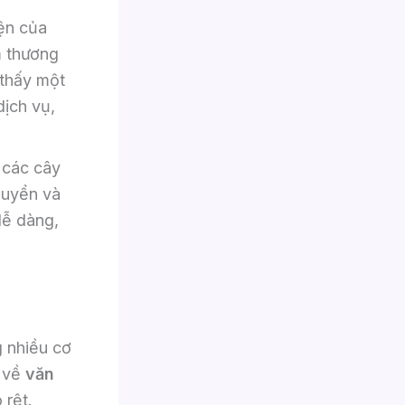
ện của
m thương
 thấy một
dịch vụ,
 các cây
huyển và
dễ dàng,
 nhiều cơ
u về
văn
 rệt.