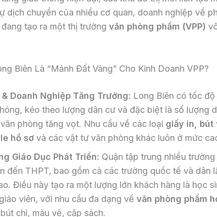
sự dịch chuyển của nhiều cơ quan, doanh nghiệp về p
 đang tạo ra một thị trường
văn phòng phẩm (VPP)
vô
.
ong Biên Là “Mảnh Đất Vàng” Cho Kinh Doanh VPP?
 & Doanh Nghiệp Tăng Trưởng:
Long Biên có tốc độ 
hóng, kéo theo lượng dân cư và đặc biệt là số lượng 
 văn phòng tăng vọt. Nhu cầu về các loại
giấy in, bút 
ile hồ sơ
và các vật tư văn phòng khác luôn ở mức ca
g Giáo Dục Phát Triển:
Quận tập trung nhiều trường
 đến THPT, bao gồm cả các trường quốc tế và dân l
ao. Điều này tạo ra một lượng lớn khách hàng là học si
 giáo viên, với nhu cầu đa dạng về
văn phòng phẩm h
 bút chì, màu vẽ, cặp sách.