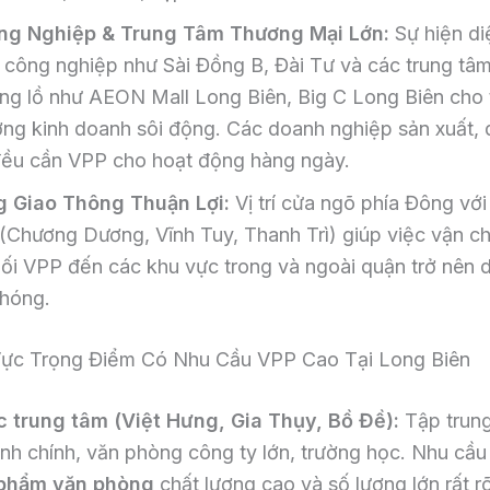
ng Nghiệp & Trung Tâm Thương Mại Lớn:
Sự hiện di
 công nghiệp như Sài Đồng B, Đài Tư và các trung tâ
ng lồ như AEON Mall Long Biên, Big C Long Biên cho
ờng kinh doanh sôi động. Các doanh nghiệp sản xuất, 
đều cần VPP cho hoạt động hàng ngày.
g Giao Thông Thuận Lợi:
Vị trí cửa ngõ phía Đông với
 (Chương Dương, Vĩnh Tuy, Thanh Trì) giúp việc vận c
ối VPP đến các khu vực trong và ngoài quận trở nên 
hóng.
ực Trọng Điểm Có Nhu Cầu VPP Cao Tại Long Biên
 trung tâm (Việt Hưng, Gia Thụy, Bồ Đề):
Tập trung
nh chính, văn phòng công ty lớn, trường học. Nhu cầ
phẩm văn phòng
chất lượng cao và số lượng lớn rất rõ