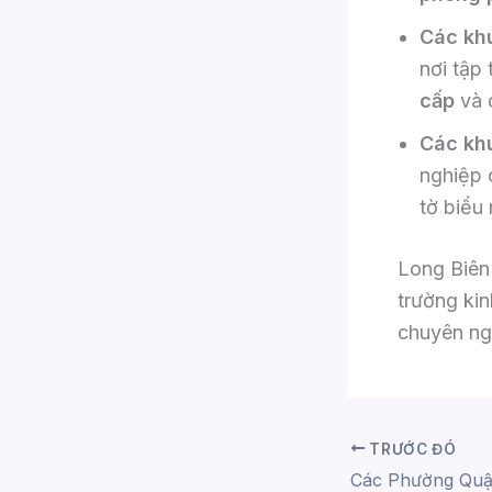
Các khu
nơi tập 
cấp
và 
Các kh
nghiệp 
tờ biểu 
Long Biên 
trường ki
chuyên ng
TRƯỚC ĐÓ