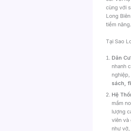
cùng với 
Long Biên
tiềm năng
Tại Sao L
Dân Cư
nhanh c
nghiệp,
sách, f
Hệ Thốn
mầm non
lượng c
viên và
như vở,