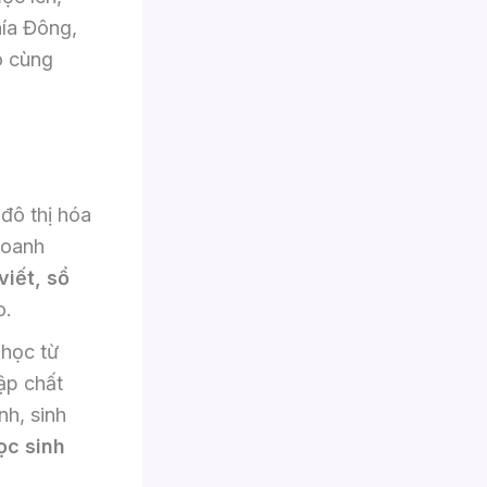
hía Đông,
 cùng
đô thị hóa
doanh
viết, sổ
o.
 học từ
ập chất
nh, sinh
ọc sinh