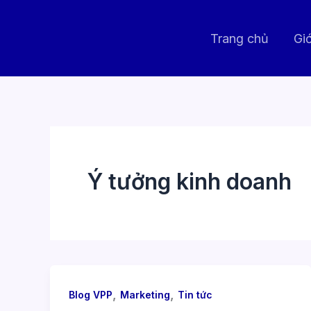
Nhảy
tới
Trang chủ
Giớ
nội
dung
Ý tưởng kinh doanh
,
,
Blog VPP
Marketing
Tin tức